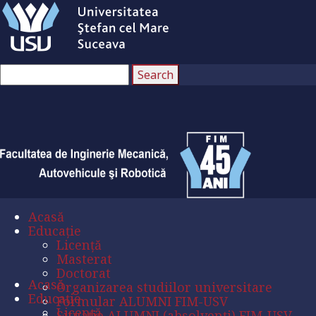
Acasă
Educație
Licență
Masterat
Doctorat
Acasă
Organizarea studiilor universitare
Educație
Formular ALUMNI FIM-USV
Licență
Situație ALUMNI (absolvenți) FIM-USV