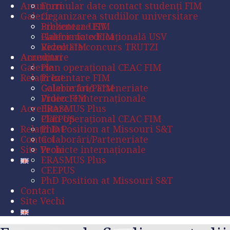
Anunțuri
Formular date contact studenți FIM
Galerie
Organizarea studiilor universitare
Prezentare FIM
Biblioteca USV
Galerie foto FIM
Platforma educațională USV
Video FIM
Rezultate concurs TRUTZI
Acreditare
Anunțuri
Galerie
Plan operaţional CEAC FIM
Relații Int.
Prezentare FIM
Colaborări/Parteneriate
Galerie foto FIM
Proiecte internaționale
Video FIM
Acreditare
ERASMUS Plus
CEEPUS
Plan operaţional CEAC FIM
Relații Int.
PhD Position at Missouri S&T
Contact
Colaborări/Parteneriate
Site Vechi
Proiecte internaționale
ERASMUS Plus
CEEPUS
PhD Position at Missouri S&T
Contact
Site Vechi