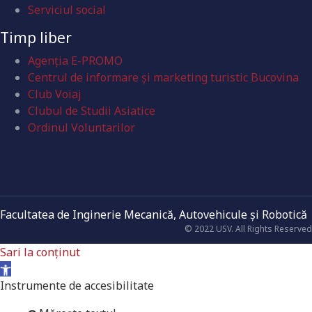
Serviciul social
Timp liber
Agenția E-PROMO
Centrul de informare și marketing turistic Bucovina
Club Voiaj
Clubul de Studii Asiatice
Ordinul Voluntarilor
Facultatea de Inginerie Mecanică, Autovehicule şi Robotică
© 2022 USV. All Rights Reserved
Sari la conținut
Deschide bara de unelte
Instrumente de accesibilitate