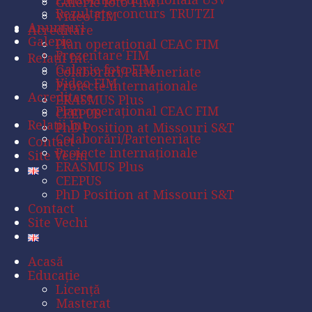
Galerie foto FIM
Rezultate concurs TRUTZI
Video FIM
Anunțuri
Acreditare
Galerie
Plan operaţional CEAC FIM
Prezentare FIM
Relații Int.
Galerie foto FIM
Colaborări/Parteneriate
Video FIM
Proiecte internaționale
Acreditare
ERASMUS Plus
Plan operaţional CEAC FIM
CEEPUS
Relații Int.
PhD Position at Missouri S&T
Colaborări/Parteneriate
Contact
Proiecte internaționale
Site Vechi
ERASMUS Plus
CEEPUS
PhD Position at Missouri S&T
Contact
Site Vechi
Acasă
Educație
Licență
Masterat